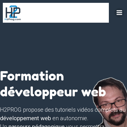
Aller
au
contenu
Formation
développeur web
H2PROG propose des tutoriels vidéos complets au
développement web
en autonomie.
Un
parcours pédagogique
vous permettra