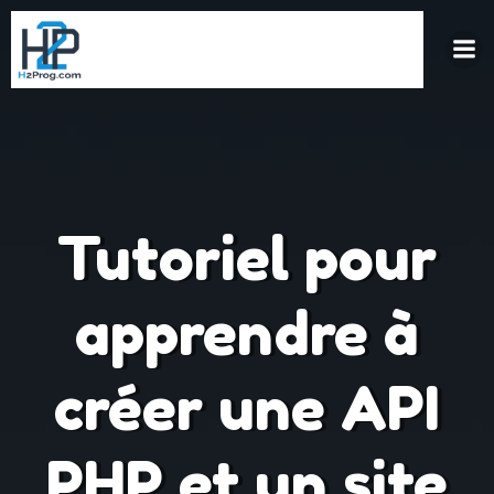
Aller
au
contenu
Tutoriel pour
apprendre à
créer une API
PHP et un site